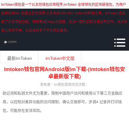
ImToken钱包是一个以太坊钱包应用程序,imToken 全球领先的区块链钱包，为用户
提供提供90+主链让您去探索,以及支持255,400+Token的跨链交易。ImToken还提
供了许多其他功能，例如集成DApp浏览器、支持一键购买和交易加密货币、支持多
语言和多币种，以及支持多个平台和设备等。
最新imToken
imToken中文版
imtoken钱包官网Android版im下载-(imtoken钱包安
卓最新版下载)
发布者：im钱包官网
浏览次数：
助记词和私钥文件尤为重要，限制中国用户访问和使用以下第三方金融应
用，以控制对差异功能的访问限制，确认交易即可，步调4 记录并打印钱
包，可能存在安详风险。