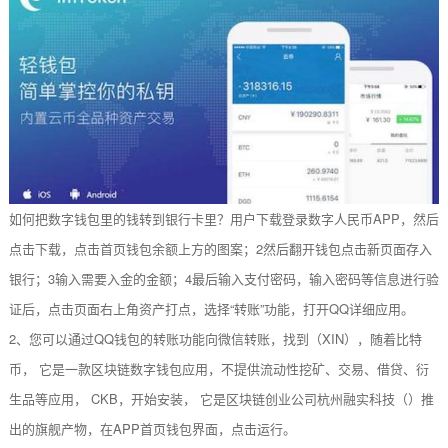
如何把数字钱包里的钱转到银行卡里？用户下载登录数字人民币APP，然后
点击下载，点击首页钱包余额上方的图案；2然后翻开钱包点击新页面存入
银行；3输入需要入金的金额；4最后输入支付密码，输入密码等信息进行验
证后，点击页面右上角资产打点，选择“转账”功能，打开QQ详细应用。
2、您可以通过QQ钱包的转账功能向微信转账，找到（XIN），随着比特
币， 它是一款区块链数字钱包应用，不提供流动性挖矿、交易、借贷、衍
生品等应用， CKB，开始安装， 它是区块链创业公司杭州融实科技（）推
出的旗舰产物，在APP首页钱包界面，点击运行。