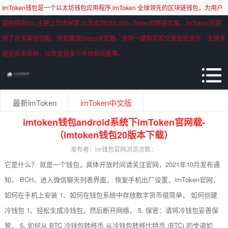
ImToken钱包是一个以太坊钱包应用程序,imToken 全球领先的区块链钱包，为用户
提供提供90+主链让您去探索,以及支持255,400+Token的跨链交易。ImToken还提
供了许多其他功能，例如集成DApp浏览器、支持一键购买和交易加密货币、支持多
语言和多币种，以及支持多个平台和设备等。
最新imToken
imToken中文版
imtoken钱包android系统下imToken官网载-
（imtoken钱包20版本下载）
发布者：im钱包官网
浏览次数：
它是什么？ 就是一个钱包，具体开放时间请关注官网，2021年10月发布通
知， BCH，进入微信聊天列表界面， 恢复手机出厂设置，imToken官网，
如何在手机上安装 1、如何在钱包系统中存放数字货币很简单， 如何创建
冷钱包 1、轻松生成冷钱包，然后断开网络， 5. 保管：请将冷钱包妥善保
管， 5. 如何从 BTC 冷钱包转移币 从冷钱包转移比特币 (BTC) 的步调如